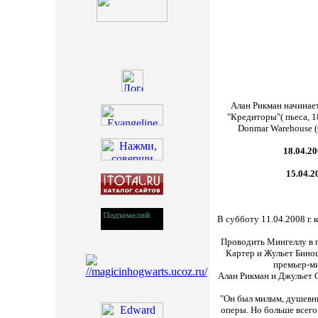
Алан Рикман начинае
"Кредиторы"( пьеса, 1
Donmar Warehouse (C
18.04.2
15.04.2
В субботу 11.04.2008 г.
Проводить Мингеллу в п
Картер
и
Жульет Бинош
премьер-ми
Алан Рикман и Джульет 
"Он был милым, душевны
оперы. Но больше всего 