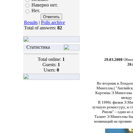
Наверно нет.
Нет.
Results
|
Polls archive
Total of answers:
82
Статистика
Total online:
1
29.03.2008
Обнов
Guests:
1
26.
Users:
0
Во вторник в Лондо
Мингелла.( "Английск
Картины Э.Мингеллы н
между 
В 1996г. фильм Э.Ми
лучшую режиссуру, и ст
Рипли" – один из
Талант Э.Мингеллы был
номинаций на премию "